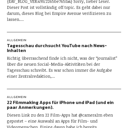
{EAV_BLOG_VER:49fc2265be765fa4} Sorry, lieber Leser.
Dieser Post ist vollständig off topic. Es geht dabei nur
darum, dieses Blog bei Empire Avenue verifizieren zu
lassen.…
ALLGEMEIN
Tagesschau durchsucht YouTube nach News-
Inhalten
Richtig überraschend finde ich nicht, was der “journalist”
über die neuen Social-Media-Aktivitäten bei der
Tagesschau schreibt. Es war schon immer die Aufgabe
einer Zentralredaktion,…
ALLGEMEIN
22 Filmmaking Apps für iPhone und iPad (und ein
paar Anmerkungen).
Diesen Link zu den 22 Film-Apps hat @camera2m eben
gepostet – eine Auswahl an Apps für Film- und
Videomenschen. Einige davon habe ich bereits…