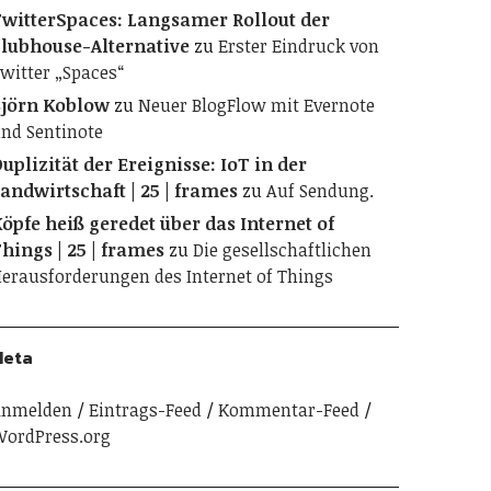
witterSpaces: Langsamer Rollout der
lubhouse-Alternative
zu
Erster Eindruck von
witter „Spaces“
jörn Koblow
zu
Neuer BlogFlow mit Evernote
nd Sentinote
uplizität der Ereignisse: IoT in der
andwirtschaft | 25 | frames
zu
Auf Sendung.
öpfe heiß geredet über das Internet of
hings | 25 | frames
zu
Die gesellschaftlichen
erausforderungen des Internet of Things
Meta
Anmelden
Eintrags-Feed
Kommentar-Feed
ordPress.org