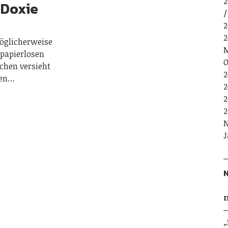
2
 Doxie
2
2
möglicherweise
M
 papierlosen
O
ochen versieht
2
nen…
2
2
2
N
J
n
–
„