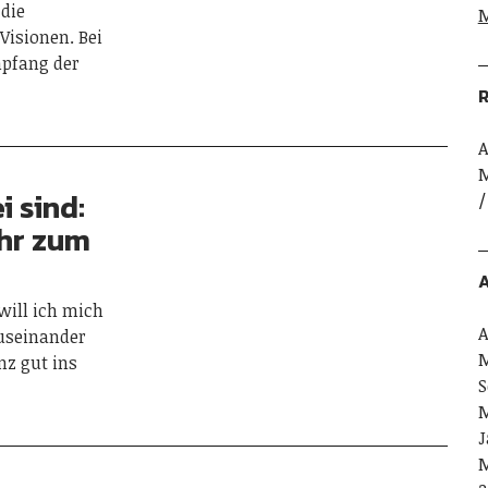
 die
M
Visionen. Bei
mpfang der
R
A
M
i sind:
ehr zum
A
will ich mich
A
auseinander
M
nz gut ins
S
M
J
M