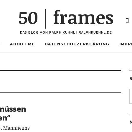
50 | frames
Fac
DAS BLOG VON RALPH KÜHNL | RALPHKUEHNL.DE
T
ABOUT ME
DATENSCHUTZERKLÄRUNG
IMPR
 müssen
en“
igt Mannheims