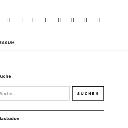
Facebook
Twitter
Instagram
Google+
YouTube
LinkedIn
Flickr
Spotify
Pintere
ebook
Twitter
Instagram
Google+
YouTube
LinkedIn
Flickr
Spotify
Pinterest
ESSUM
Suche
Mastodon