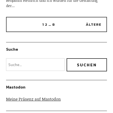
Benjamin Heinrich und ich wurden für die Gestaltung
der…
1
2
…
8
ÄLTERE
Suche
Mastodon
Meine Präsenz auf Mastodon