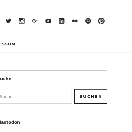
Facebook
Twitter
Instagram
Google+
YouTube
LinkedIn
Flickr
Spotify
Pintere
ebook
Twitter
Instagram
Google+
YouTube
LinkedIn
Flickr
Spotify
Pinterest
ESSUM
Suche
Mastodon