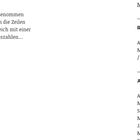
M
u genommen
h die Zeilen
R
ich mit einer
ngszahlen…
A
M
A
A
M
S
M
J
M