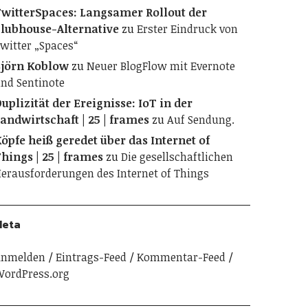
witterSpaces: Langsamer Rollout der
lubhouse-Alternative
zu
Erster Eindruck von
witter „Spaces“
jörn Koblow
zu
Neuer BlogFlow mit Evernote
nd Sentinote
uplizität der Ereignisse: IoT in der
andwirtschaft | 25 | frames
zu
Auf Sendung.
öpfe heiß geredet über das Internet of
hings | 25 | frames
zu
Die gesellschaftlichen
erausforderungen des Internet of Things
Meta
Anmelden
Eintrags-Feed
Kommentar-Feed
ordPress.org