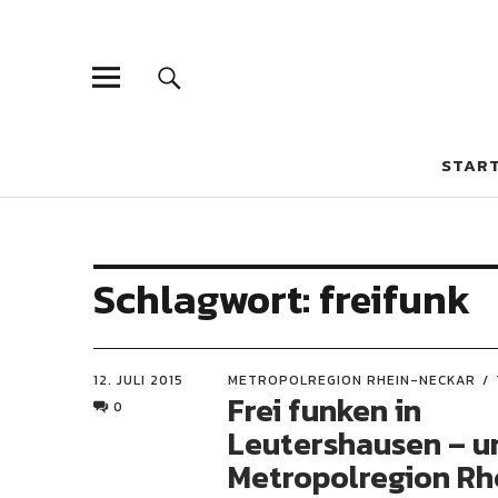
STAR
Schlagwort:
freifunk
12. JULI 2015
METROPOLREGION RHEIN-NECKAR
Frei funken in
0
Leutershausen – un
Metropolregion Rh