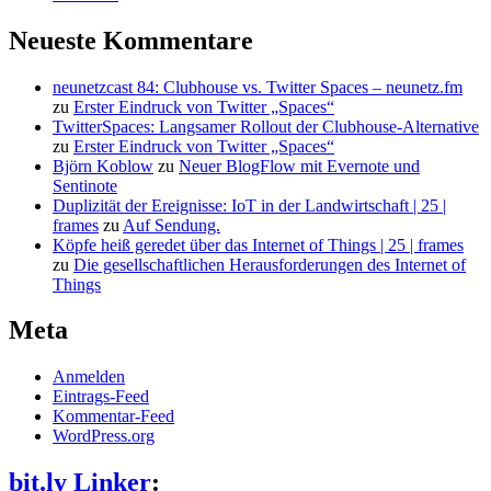
Neueste Kommentare
neunetzcast 84: Clubhouse vs. Twitter Spaces – neunetz.fm
zu
Erster Eindruck von Twitter „Spaces“
TwitterSpaces: Langsamer Rollout der Clubhouse-Alternative
zu
Erster Eindruck von Twitter „Spaces“
Björn Koblow
zu
Neuer BlogFlow mit Evernote und
Sentinote
Duplizität der Ereignisse: IoT in der Landwirtschaft | 25 |
frames
zu
Auf Sendung.
Köpfe heiß geredet über das Internet of Things | 25 | frames
zu
Die gesellschaftlichen Herausforderungen des Internet of
Things
Meta
Anmelden
Eintrags-Feed
Kommentar-Feed
WordPress.org
bit.ly Linker
: