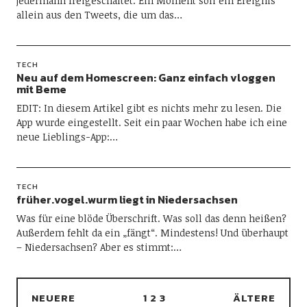
jedermann freigeschaltet. Ein Moment soll ein Ereignis
allein aus den Tweets, die um das…
TECH
Neu auf dem Homescreen: Ganz einfach vloggen
mit Beme
EDIT: In diesem Artikel gibt es nichts mehr zu lesen. Die
App wurde eingestellt. Seit ein paar Wochen habe ich eine
neue Lieblings-App:…
TECH
früher.vogel.wurm liegt in Niedersachsen
Was für eine blöde Überschrift. Was soll das denn heißen?
Außerdem fehlt da ein „fängt“. Mindestens! Und überhaupt
– Niedersachsen? Aber es stimmt:…
NEUERE
1
2
3
ÄLTERE