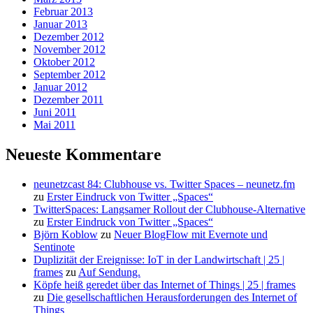
Februar 2013
Januar 2013
Dezember 2012
November 2012
Oktober 2012
September 2012
Januar 2012
Dezember 2011
Juni 2011
Mai 2011
Neueste Kommentare
neunetzcast 84: Clubhouse vs. Twitter Spaces – neunetz.fm
zu
Erster Eindruck von Twitter „Spaces“
TwitterSpaces: Langsamer Rollout der Clubhouse-Alternative
zu
Erster Eindruck von Twitter „Spaces“
Björn Koblow
zu
Neuer BlogFlow mit Evernote und
Sentinote
Duplizität der Ereignisse: IoT in der Landwirtschaft | 25 |
frames
zu
Auf Sendung.
Köpfe heiß geredet über das Internet of Things | 25 | frames
zu
Die gesellschaftlichen Herausforderungen des Internet of
Things