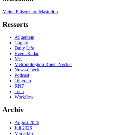
Meine Präsenz auf Mastodon
Ressorts
Allgemein
Capitol
Daily Life
Event-Radar
Me.
Metropolregion Rhein-Neckar
News-Check
Podcast
Qingdao
RNF
Tech
Workflow
Archiv
August 2026
Juli 2026
Mai 2026