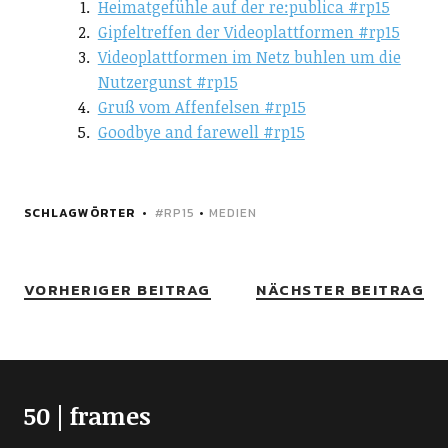
Heimatgefühle auf der re:publica #rp15
Gipfeltreffen der Videoplattformen #rp15
Videoplattformen im Netz buhlen um die
Nutzergunst #rp15
Gruß vom Affenfelsen #rp15
Goodbye and farewell #rp15
SCHLAGWÖRTER
#RP15
•
MEDIEN
VORHERIGER BEITRAG
NÄCHSTER BEITRAG
50 | frames