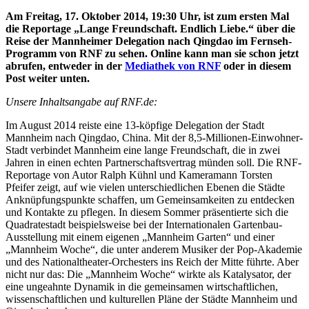
Am Freitag, 17. Oktober 2014, 19:30 Uhr, ist zum ersten Mal
die Reportage „Lange Freundschaft. Endlich Liebe.“ über die
Reise der Mannheimer Delegation nach Qingdao im Fernseh-
Programm von RNF zu sehen. Online kann man sie schon jetzt
abrufen, entweder in der
Mediathek von RNF
oder in diesem
Post weiter unten.
Unsere Inhaltsangabe auf RNF.de:
Im August 2014 reiste eine 13-köpfige Delegation der Stadt
Mannheim nach Qingdao, China. Mit der 8,5-Millionen-Einwohner-
Stadt verbindet Mannheim eine lange Freundschaft, die in zwei
Jahren in einen echten Partnerschaftsvertrag münden soll. Die RNF-
Reportage von Autor Ralph Kühnl und Kameramann Torsten
Pfeifer zeigt, auf wie vielen unterschiedlichen Ebenen die Städte
Anknüpfungspunkte schaffen, um Gemeinsamkeiten zu entdecken
und Kontakte zu pflegen. In diesem Sommer präsentierte sich die
Quadratestadt beispielsweise bei der Internationalen Gartenbau-
Ausstellung mit einem eigenen „Mannheim Garten“ und einer
„Mannheim Woche“, die unter anderem Musiker der Pop-Akademie
und des Nationaltheater-Orchesters ins Reich der Mitte führte. Aber
nicht nur das: Die „Mannheim Woche“ wirkte als Katalysator, der
eine ungeahnte Dynamik in die gemeinsamen wirtschaftlichen,
wissenschaftlichen und kulturellen Pläne der Städte Mannheim und